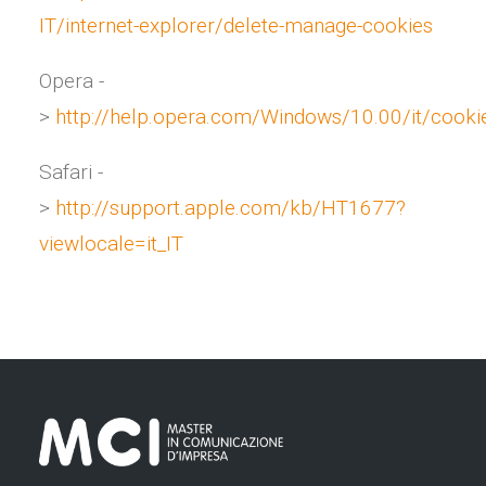
IT/internet-explorer/delete-manage-cookies
Opera -
>
http://help.opera.com/Windows/10.00/it/cooki
Safari -
>
http://support.apple.com/kb/HT1677?
viewlocale=it_IT