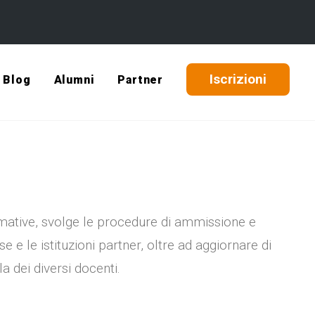
Iscrizioni
Blog
Alumni
Partner
formative, svolge le procedure di ammissione e
e e le istituzioni partner, oltre ad aggiornare di
la dei diversi docenti.