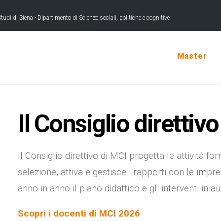
tudi di Siena - Dipartimento di Scienze sociali, politiche e cognitive
Master
Il
Consiglio
direttivo
Il Consiglio direttivo di MCI progetta le attività 
selezione, attiva e gestisce i rapporti con le impres
anno in anno il piano didattico e gli interventi in au
Scopri i docenti di MCI 2026