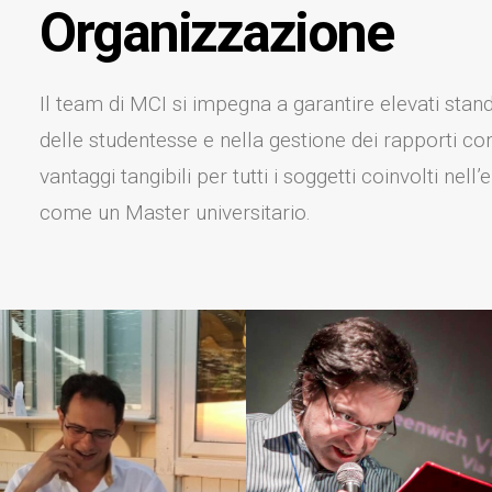
Organizzazione
Il team di MCI si impegna a garantire elevati stand
delle studentesse e nella gestione dei rapporti c
vantaggi tangibili per tutti i soggetti coinvolti n
come un Master universitario.
Responsabile della
Responsabile delle
didattica e delle relazioni
relazioni istituzionali e dei
internazionali
rapporti con le imprese