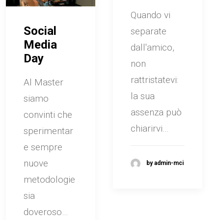
Quando vi
Social
separate
Media
dall'amico,
Day
non
rattristatevi:
Al Master
la sua
siamo
assenza può
convinti che
chiarirvi…
sperimentar
e sempre
nuove
by admin-mci
metodologie
sia
doveroso…