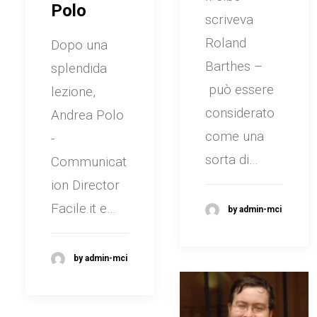
Polo
scriveva
Roland
Dopo una
Barthes –
splendida
può essere
lezione,
considerato
Andrea Polo
come una
-
sorta di…
Communicat
ion Director
Facile.it e…
by admin-mci
by admin-mci