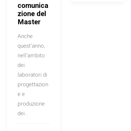
comunica
zione del
Master
Anche
quest’anno,
nell’ambito
dei
laboratori di
progettazion
e e
produzione
dei…