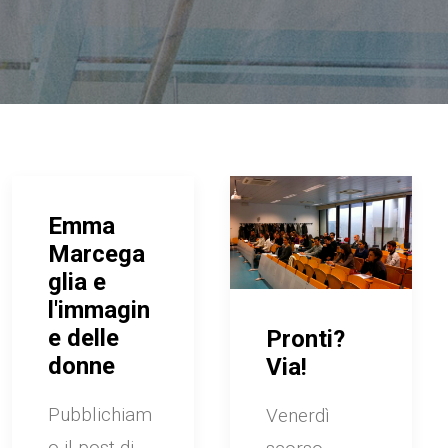
Emma
Marcega
glia e
l'immagin
e delle
Pronti?
donne
Via!
Pubblichiam
Venerdì
o il post di