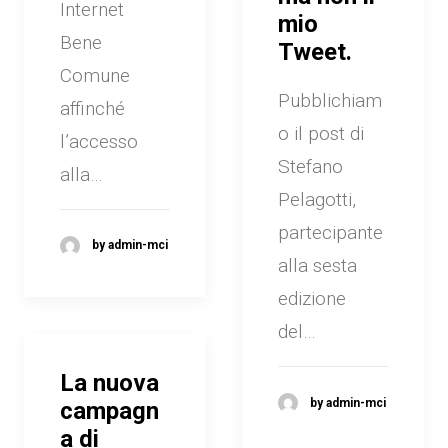
Internet
mio
Bene
Tweet.
Comune
Pubblichiam
affinché
o il post di
l’accesso
Stefano
alla…
Pelagotti,
partecipante
by admin-mci
alla sesta
edizione
del…
La nuova
by admin-mci
campagn
a di