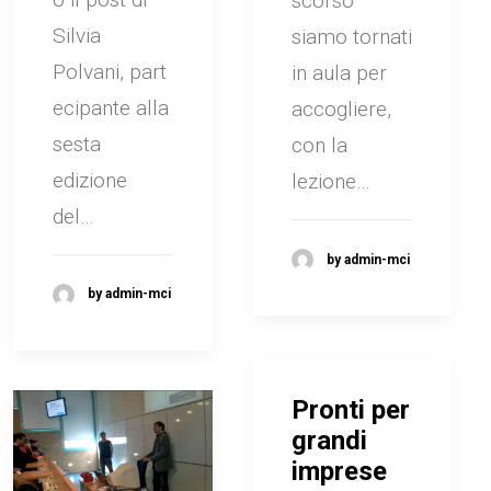
scorso
Silvia
siamo tornati
Polvani, part
in aula per
ecipante alla
accogliere,
sesta
con la
edizione
lezione…
del…
by admin-mci
by admin-mci
Pronti per
grandi
imprese