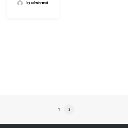
by admin-mci
1
2