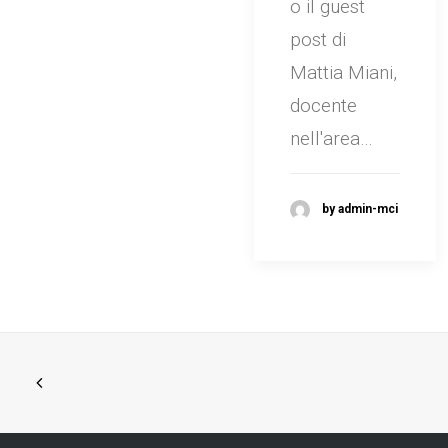
o il guest
post di
Mattia Miani,
docente
nell'area…
by admin-mci