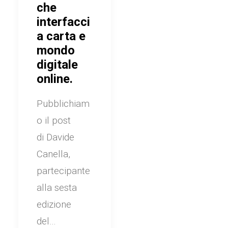
che
interfacci
a carta e
mondo
digitale
online.
Pubblichiam
o il post
di Davide
Canella,
partecipante
alla sesta
edizione
del…