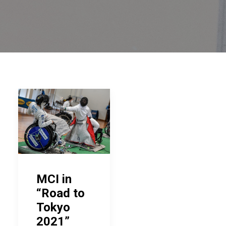
MCI in
“Road to
Tokyo
2021”