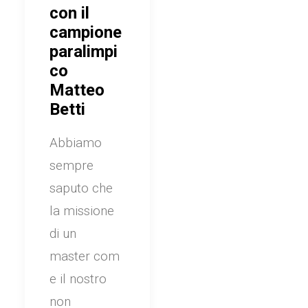
con il
campione
paralimpi
co
Matteo
Betti
Abbiamo
sempre
saputo che
la missione
di un
master com
e il nostro
non