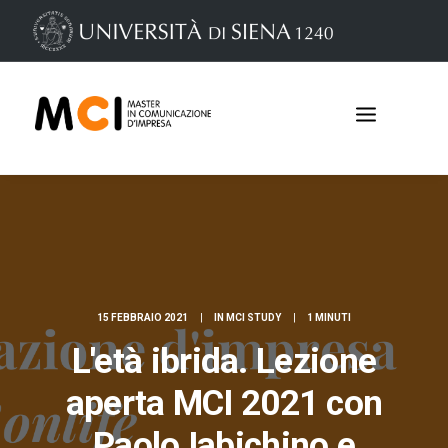
15 FEBBRAIO 2021
|
IN
MCI STUDY
|
1 MINUTI
L'età ibrida. Lezione
Iscrizioni
aperta MCI 2021 con
Paolo Iabichino e