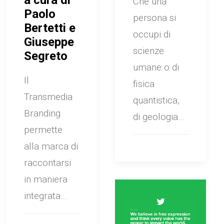
a cura di
Che una
Paolo
persona si
Bertetti e
occupi di
Giuseppe
scienze
Segreto
umane o di
Il
fisica
Transmedia
quantistica,
Branding
di geologia…
permette
alla marca di
raccontarsi
in maniera
integrata…