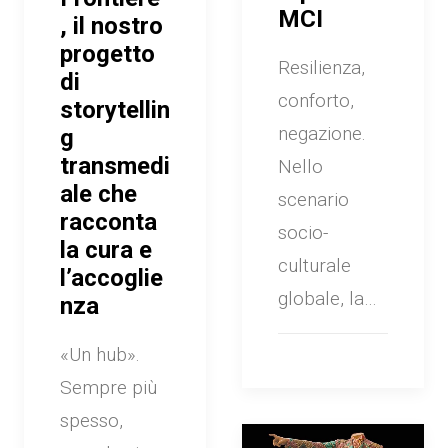
MCI
, il nostro
progetto
Resilienza,
di
conforto,
storytellin
negazione.
g
transmedi
Nello
ale che
scenario
racconta
socio-
la cura e
culturale
l’accoglie
globale, la…
nza
«Un hub».
Sempre più
spesso,