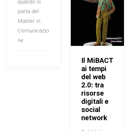
quando si
parla del
Master in
Comunicazio
ne…
Il MiBACT
ai tempi
del web
2.0: tra
risorse
digitali e
social
network