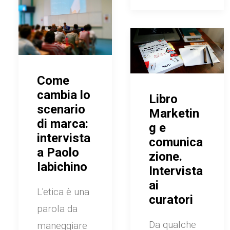
Come
cambia lo
Libro
scenario
Marketin
di marca:
g e
intervista
comunica
a Paolo
zione.
Iabichino
Intervista
ai
L'etica è una
curatori
parola da
Da qualche
maneggiare