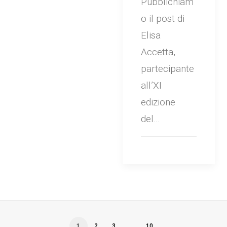
Pubblichiam
o il post di
Elisa
Accetta,
partecipante
all’XI
edizione
del…
1
2
3
…
10