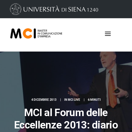
4 DICEMBRE 2013
|
IN
MCI LIVE
|
6 MINUTI
MCI al Forum delle
Iscrizioni
Eccellenze 2013: diario