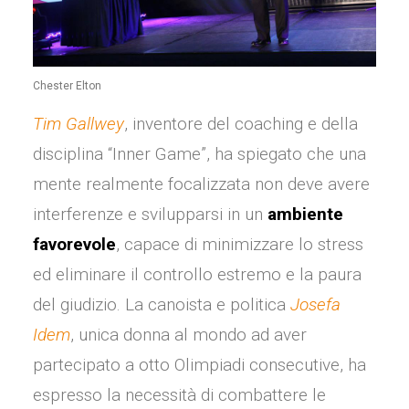
Chester Elton
Tim Gallwey
, inventore del coaching e della
disciplina “Inner Game”, ha spiegato che una
mente realmente focalizzata non deve avere
interferenze e svilupparsi in un
ambiente
favorevole
, capace di minimizzare lo stress
ed eliminare il controllo estremo e la paura
del giudizio. La canoista e politica
Josefa
Idem
, unica donna al mondo ad aver
partecipato a otto Olimpiadi consecutive, ha
espresso la necessità di combattere le