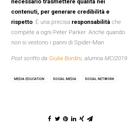
necessario trasmettere qualità nei
contenuti, per generare credibilità e
rispetto
. È una precisa
responsabilità
che
compete a ogni Peter Parker. Anche quando
non si vestono i panni di Spider-Man.
Post scritto da
Giulia Bordini
, alumna MCI2019
MEDIA EDUCATION
SOCIAL MEDIA
SOCIAL NETWORK