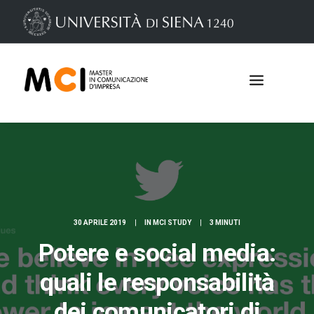
30 APRILE 2019
|
IN
MCI STUDY
|
3 MINUTI
Potere e social media:
Iscrizioni
quali le responsabilità
dei comunicatori di