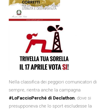
Nella classifica dei peggiori comunicatori di
sempre, rientra anche la campagna
#LoFaccioPerché
di Declathon
, dove si
presupponeva che lo sport escludesse la