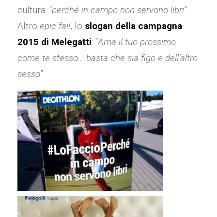
cultura: “
perché in campo non servono libri
”.
Altro
epic fail
, lo
slogan della campagna
2015 di Melegatti
: “
Ama il tuo prossimo
come te stesso… basta che sia figo e dell’altro
sesso
”.