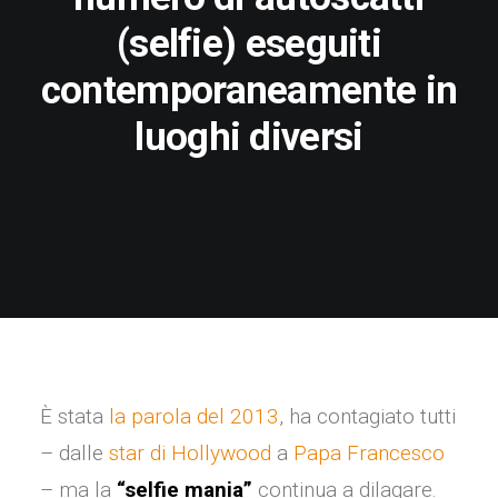
(selfie) eseguiti
contemporaneamente in
luoghi diversi
È stata
la parola del 2013
, ha contagiato tutti
– dalle
star di Hollywood
a
Papa Francesco
– ma la
“selfie mania”
continua a dilagare.