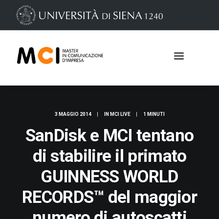
3 MAGGIO 2014
|
IN
MCI LIVE
|
1 MINUTI
SanDisk e MCI tentano
di stabilire il primato
GUINNESS WORLD
Iscrizioni
RECORDS™ del maggior
numero di autoscatti