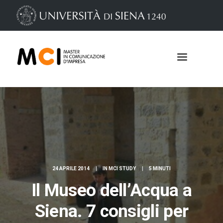
24 APRILE 2014
|
IN
MCI STUDY
|
5 MINUTI
Il Museo dell’Acqua a
Iscrizioni
Siena. 7 consigli per