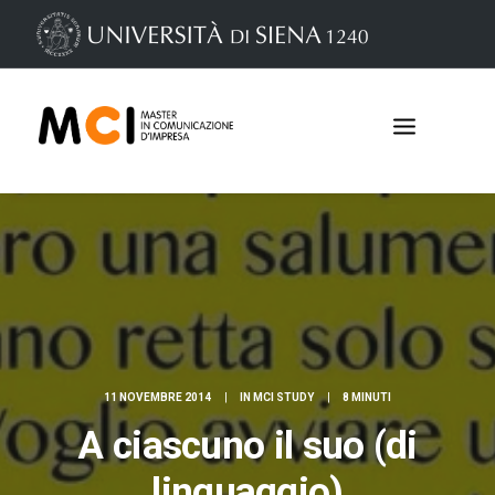
11 NOVEMBRE 2014
|
IN
MCI STUDY
|
8 MINUTI
Iscrizioni
A ciascuno il suo (di
linguaggio)