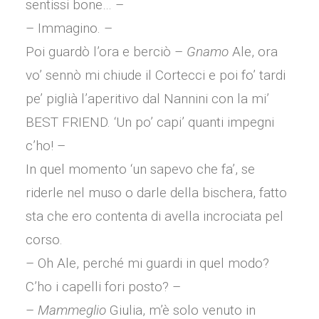
sentissi bone… –
– Immagino. –
Poi guardò l’ora e berciò –
Gnamo
Ale, ora
vo’ sennò mi chiude il Cortecci e poi fo’ tardi
pe’ piglià l’aperitivo dal Nannini con la mi’
BEST FRIEND. ‘Un po’ capi’ quanti impegni
c’ho! –
In quel momento ‘un sapevo che fa’, se
riderle nel muso o darle della bischera, fatto
sta che ero contenta di avella incrociata pel
corso.
– Oh Ale, perché mi guardi in quel modo?
C’ho i capelli fori posto? –
–
Mammeglio
Giulia, m’è solo venuto in