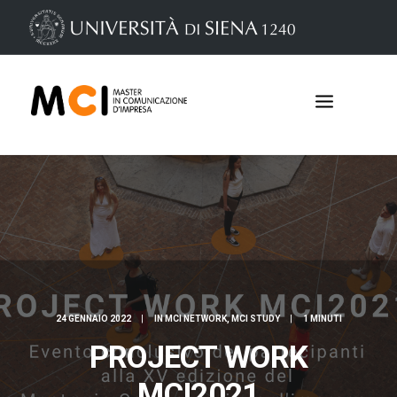
24 GENNAIO 2022
|
IN
MCI NETWORK
,
MCI STUDY
|
1 MINUTI
Iscrizioni
PROJECT WORK
MCI2021