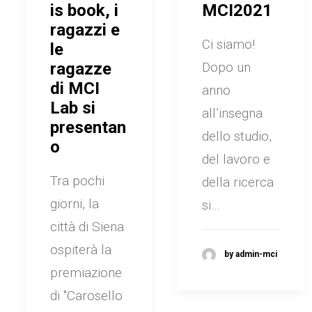
is book, i
MCI2021
ragazzi e
Ci siamo!
le
ragazze
Dopo un
di MCI
anno
Lab si
all’insegna
presentan
dello studio,
o
del lavoro e
Tra pochi
della ricerca
giorni, la
si…
città di Siena
ospiterà la
by admin-mci
premiazione
di "Carosello