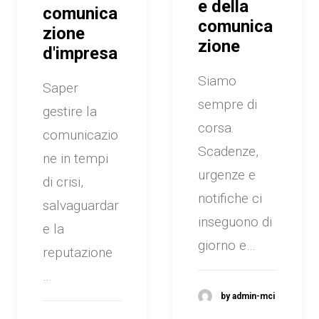
e della
comunica
comunica
zione
zione
d'impresa
Siamo
Saper
sempre di
gestire la
corsa.
comunicazio
Scadenze,
ne in tempi
urgenze e
di crisi,
notifiche ci
salvaguardar
inseguono di
e la
giorno e…
reputazione
…
by admin-mci