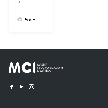
is…
by guys