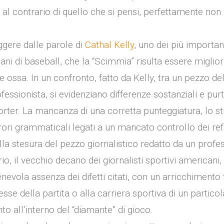
, al contrario di quello che si pensi, perfettamente non 
eggere dalle parole di
Cathal Kelly
, uno dei più importan
cani di baseball, che la “Scimmia” risulta essere miglior
 e ossa. In un confronto, fatto da Kelly, tra un pezzo d
ofessionista, si evidenziano differenze sostanziali e pur
orter. La mancanza di una corretta punteggiatura, lo st
rori grammaticali legati a un mancato controllo dei ref
lla stesura del pezzo giornalistico redatto da un profes
io, il vecchio decano dei giornalisti sportivi americani, 
evola assenza dei difetti citati, con un arricchimento 
tesse della partita o alla carriera sportiva di un partico
nto all’interno del “diamante” di gioco.