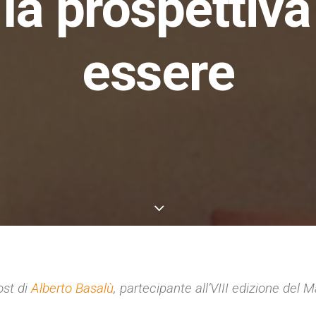
a prospettiva
essere
ost di
Alberto Basalù
, partecipante all’VIII edizione del M