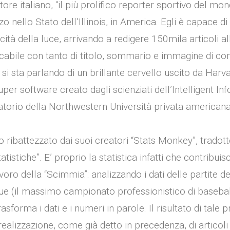
ttore italiano, “il più prolifico reporter sportivo del mo
o nello Stato dell’Illinois, in America. Egli è capace di
cità della luce, arrivando a redigere 150mila articoli al
cabile con tanto di titolo, sommario e immagine di co
n si sta parlando di un brillante cervello uscito da Harv
super software creato dagli scienziati dell’Intelligent I
ratorio della Northwestern Università privata american
to ribattezzato dai suoi creatori “Stats Monkey”, tradot
tistiche”. E’ proprio la statistica infatti che contribui
voro della “Scimmia”: analizzando i dati delle partite 
ue (il massimo campionato professionistico di baseba
sforma i dati e i numeri in parole. Il risultato di tale p
ealizzazione, come già detto in precedenza, di articoli s