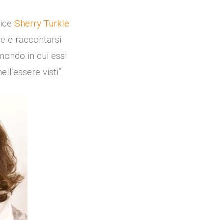
rice
Sherry Turkle
re e raccontarsi
mondo in cui essi
ll’essere visti”.