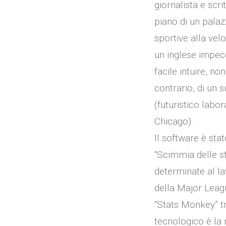
giornalista e scri
piano di un palazz
sportive alla velo
un inglese impec
facile intuire, no
contrario, di un 
(futuristico labo
Chicago).
Il software è sta
“Scimmia delle sta
determinate al la
della Major Leag
“Stats Monkey” tra
tecnologico è la r