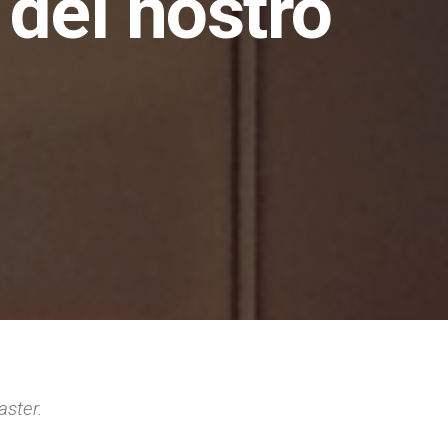
 del nostro
aster.