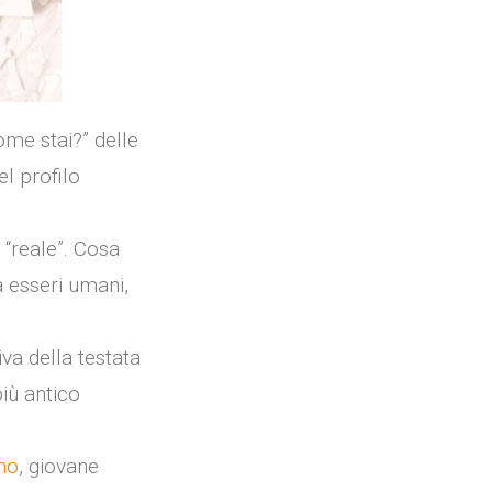
ome stai?” delle
el profilo
 “reale”. Cosa
 esseri umani,
iva della testata
 più antico
no
, giovane