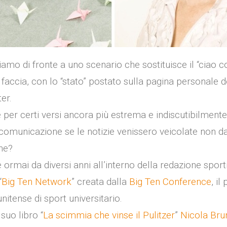
amo di fronte a uno scenario che sostituisce il “ciao c
a faccia, con lo “stato” postato sulla pagina personale d
er.
 è per certi versi ancora più estrema e indiscutibilmente
comunicazione se le notizie venissero veicolate non da
ne?
 ormai da diversi anni all’interno della redazione sport
“
Big Ten Network
” creata dalla
Big Ten Conference
, il
itense di sport universitario.
suo libro “
La scimmia che vinse il Pulitzer
”
Nicola Bru