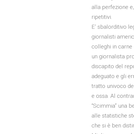
alla perfezione e
ripetitivi.
E’ sbalorditivo l
giornalisti ameri
colleghi in carne
un giornalista pr
discapito del rep
adeguato e gli er
tratto univoco de
e ossa. Al contrar
“Scimmia” una ben
alle statistiche s
che si è ben disti