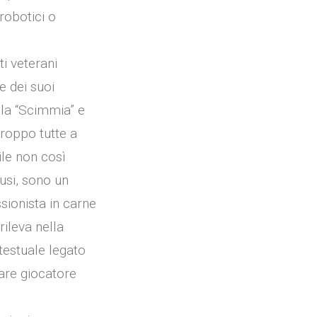
robotici o
ti veterani
e dei suoi
ella “Scimmia” e
troppo tutte a
ile non così
usi, sono un
sionista in carne
rileva nella
testuale legato
lare giocatore