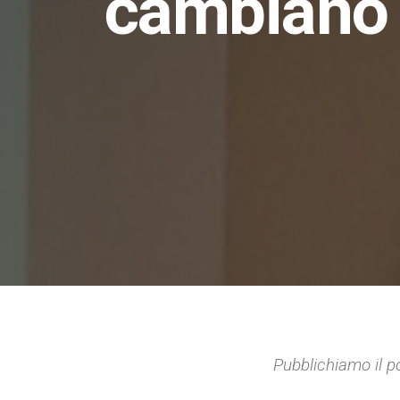
cambiano l
Pubblichiamo il p