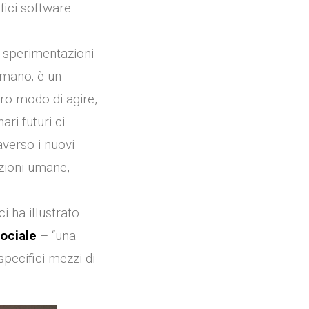
fici software…
e sperimentazioni
 umano; è un
tro modo di agire,
ari futuri ci
verso i nuovi
azioni umane,
 ha illustrato
sociale
– “una
specifici mezzi di