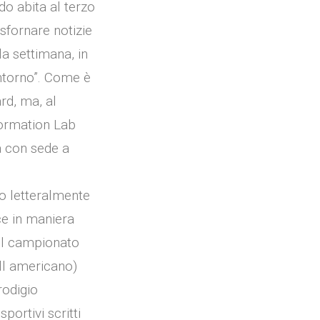
ndo abita al terzo
 sfornare notizie
la settimana, in
ntorno”. Come è
ard, ma, al
nformation Lab
a con sede a
to letteralmente
sce in maniera
del campionato
ll americano)
rodigio
portivi scritti