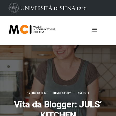
12 LUGLIO 2013
|
IN
MCI STUDY
|
7 MINUTI
Iscrizioni
Vita da Blogger: JULS’
KITCHEN