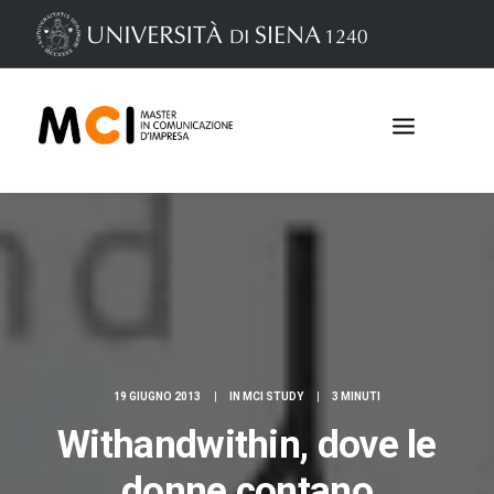
19 GIUGNO 2013
|
IN
MCI STUDY
|
3 MINUTI
Iscrizioni
Withandwithin, dove le
donne contano