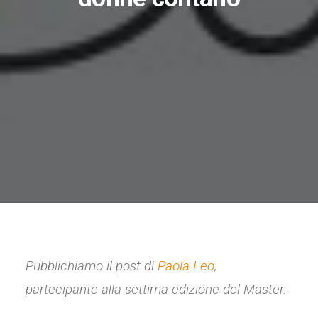
Pubblichiamo il post di
Paola Leo
,
partecipante alla settima edizione del Master.