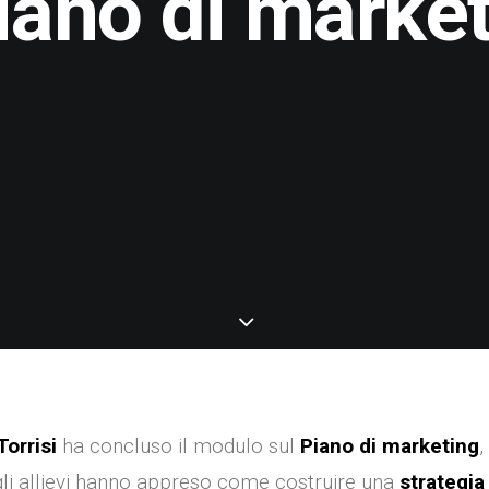
piano di marke
orrisi
ha concluso il modulo sul
Piano di marketing
,
gli allievi hanno appreso come costruire una
strategi