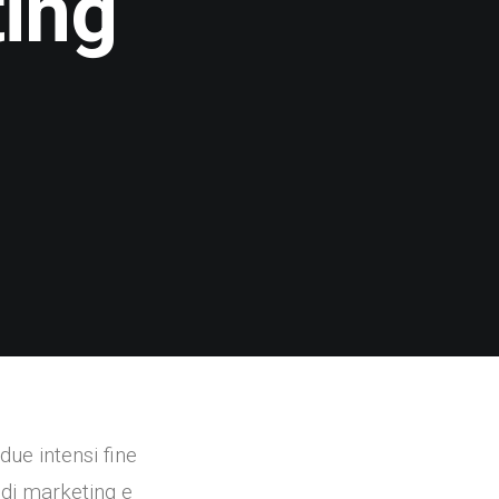
ting
 due intensi fine
a
di marketing e