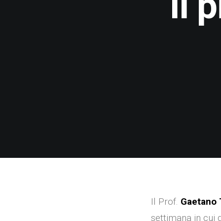
Il 
Il Prof.
Gaetano T
settimana in cui 