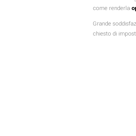
come renderla
o
Grande soddisfazi
chiesto di impost